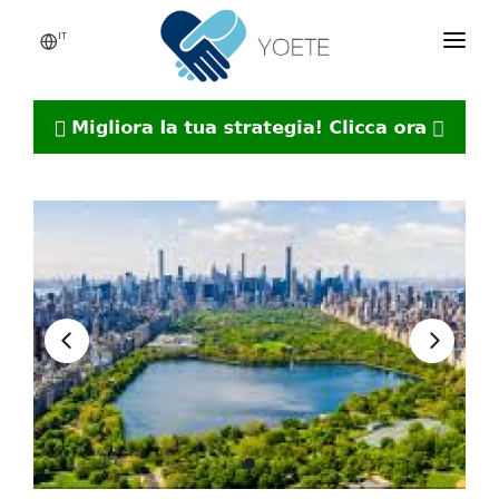
IT
HOME
CHI SIAMO
SERVIZI
ISCRIVITI!
CONTATTI
BLOG