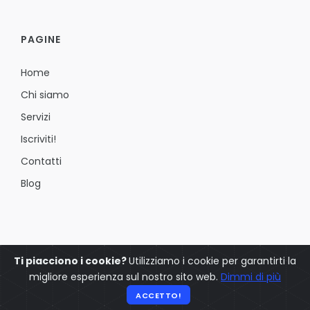
PAGINE
Home
Chi siamo
Servizi
Iscriviti!
Contatti
Blog
Ti piacciono i cookie?
Utilizziamo i cookie per garantirti la
migliore esperienza sul nostro sito web.
Dimmi di più
© 2025 YOETE - Tutti i diritti sono riservati -
Privacy Policy
ACCETTO!