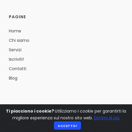
PAGINE
Home
Chi siamo
Servizi
Iscriviti!
Contatti
Blog
Ti piacciono i cookie?
Utilizziamo i cookie per garantirti la
migliore esperienza sul nostro sito web.
Dimmi di più
© 2025 YOETE - Tutti i diritti sono riservati -
Privacy Policy
ACCETTO!