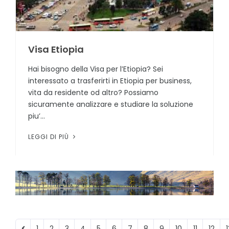
Visa Etiopia
Hai bisogno della Visa per l’Etiopia? Sei
interessato a trasferirti in Etiopia per business,
vita da residente od altro? Possiamo
sicuramente analizzare e studiare la soluzione
piu’...
LEGGI DI PIÙ
1
2
3
4
5
6
7
8
9
10
11
12
1