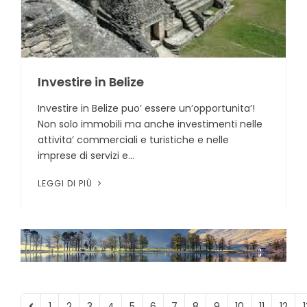
Investire in Belize
Investire in Belize puo’ essere un’opportunita’!
Non solo immobili ma anche investimenti nelle
attivita’ commerciali e turistiche e nelle
imprese di servizi e...
LEGGI DI PIÙ
1
2
3
4
5
6
7
8
9
10
11
12
1