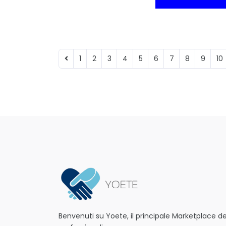
1
2
3
4
5
6
7
8
9
10
Benvenuti su Yoete, il principale Marketplace dei