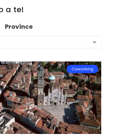
o a te!
Province
Coworking