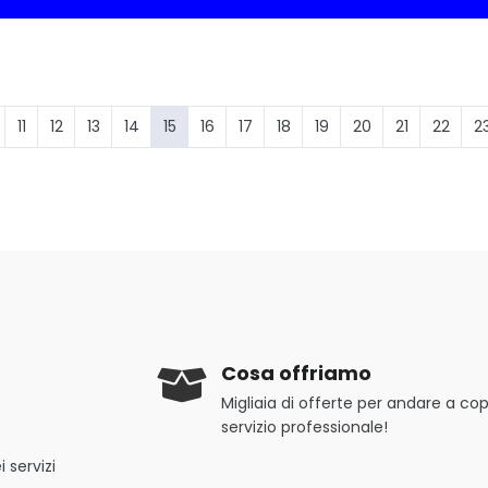
11
12
13
14
15
16
17
18
19
20
21
22
2
Cosa offriamo
Migliaia di offerte per andare a copr
servizio professionale!
 servizi