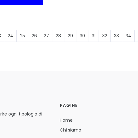
3
24
25
26
27
28
29
30
31
32
33
34
PAGINE
ire ogni tipologia di
Home
Chi siamo