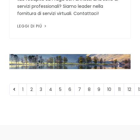
servizi professionali? Siamo leader nella
fornitura di servizi virtuali. Contattaci!
LEGGI DI PIÙ
1
2
3
4
5
6
7
8
9
10
11
12
1